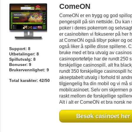
ComeON
ComeON er en trygg og god spillope
pengespill på sin nettside. Du kan 
poker i deres pokerrom og selvsagt
er casinobiten vi fokuserer på he
at ComeON også tilbyr poker og odd
også liker å spille disse spillene. 
Support: 8
bruke med et bra utvalg av casinospi
Utbetalinger: 8
casinoportefølje har de rundt 250 
Spillutvalg: 8
Bonuser: 9
forskjellige casinospill, alt fra blac
Brukervennlighet: 9
rundt 350 forskjellige casinospill
akseptabelt utvalg i forhold til a
Total karakter: 42/50
tilgjengelig fra din mobil og vi må s
mobilcasinoet. Selv om skjermen på
raskt mellom de forskjellige spille
Alt i alt er ComeON et bra norsk ne
Besøk casinoet her