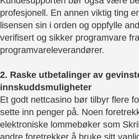
Kundesupporten bør også være behj
profesjonell. En annen viktig ting e
lisensen sin i orden og oppfylle a
verifisert og sikker programvare fr
programvareleverandører.
2. Raske utbetalinger av gevins
innskuddsmuligheter
Et godt nettcasino bør tilbyr flere f
sette inn penger på. Noen foretrek
elektroniske lommebøker som Skril
andre foretrekker å bruke sitt vanlig