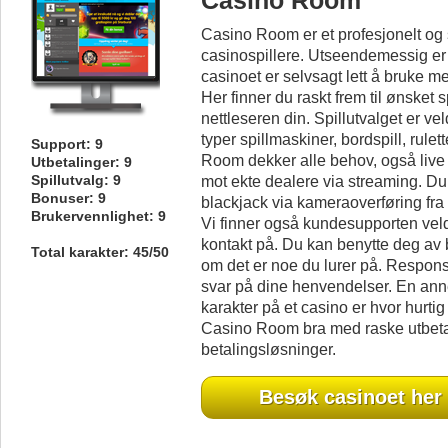
Casino Room
Casino Room er et profesjonelt og s
casinospillere. Utseendemessig er
casinoet er selvsagt lett å bruke 
Her finner du raskt frem til ønsket sp
nettleseren din. Spillutvalget er vel
typer spillmaskiner, bordspill, rule
Support: 9
Room dekker alle behov, også live k
Utbetalinger: 9
Spillutvalg: 9
mot ekte dealere via streaming. Du 
Bonuser: 9
blackjack via kameraoverføring fra
Brukervennlighet: 9
Vi finner også kundesupporten veldi
kontakt på. Du kan benytte deg av b
Total karakter: 45/50
om det er noe du lurer på. Responst
svar på dine henvendelser. En anne
karakter på et casino er hvor hurti
Casino Room bra med raske utbetal
betalingsløsninger.
Besøk casinoet her