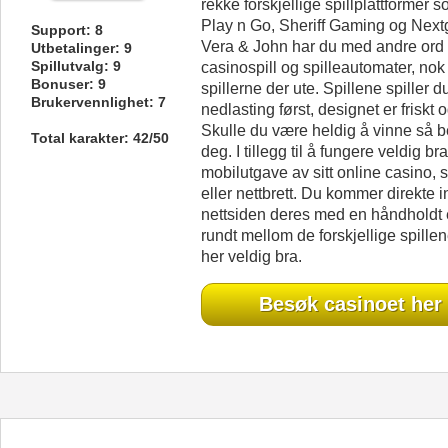
rekke forskjellige spillplattformer 
Play n Go, Sheriff Gaming og Nex
Support: 8
Vera & John har du med andre ord ti
Utbetalinger: 9
Spillutvalg: 9
casinospill og spilleautomater, nok t
Bonuser: 9
spillerne der ute. Spillene spiller 
Brukervennlighet: 7
nedlasting først, designet er friskt
Skulle du være heldig å vinne så bet
Total karakter: 42/50
deg. I tillegg til å fungere veldig 
mobilutgave av sitt online casino, 
eller nettbrett. Du kommer direkte 
nettsiden deres med en håndholdt e
rundt mellom de forskjellige spillen
her veldig bra.
Besøk casinoet her