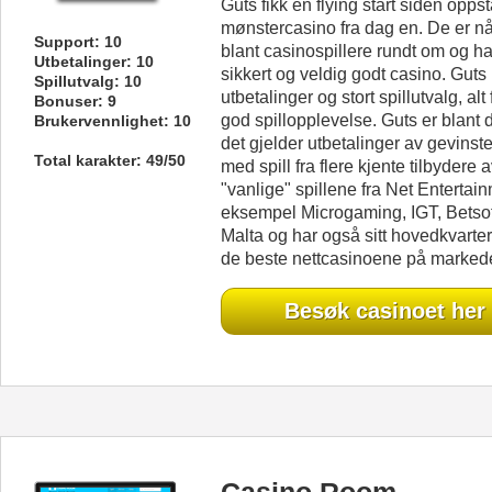
Guts fikk en flying start siden opps
mønstercasino fra dag en. De er n
Support: 10
blant casinospillere rundt om og har
Utbetalinger: 10
sikkert og veldig godt casino. Gut
Spillutvalg: 10
utbetalinger og stort spillutvalg, al
Bonuser: 9
god spillopplevelse. Guts er blant
Brukervennlighet: 10
det gjelder utbetalinger av gevinst
Total karakter: 49/50
med spill fra flere kjente tilbydere 
"vanlige" spillene fra Net Entertainme
eksempel Microgaming, IGT, Betsoft
Malta og har også sitt hovedkvarter 
de beste nettcasinoene på markede
Besøk casinoet her