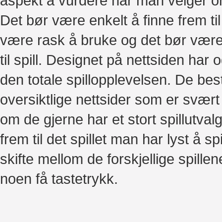
aspekt å vurdere når man velger o
Det bør være enkelt å finne frem til
være rask å bruke og det bør være e
til spill. Designet på nettsiden har
den totale spillopplevelsen. De be
oversiktlige nettsider som er svært
om de gjerne har et stort spillutvalg
frem til det spillet man har lyst å s
skifte mellom de forskjellige spille
noen få tastetrykk.