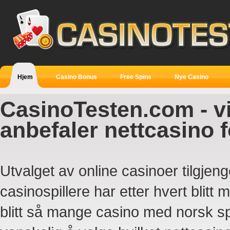
Hjem
Casino Bonus
Free Spins
Nye Casino
CasinoTesten.com - vi
anbefaler nettcasino 
Utvalget av online casinoer tilgjeng
casinospillere har etter hvert blitt
blitt så mange casino med norsk s