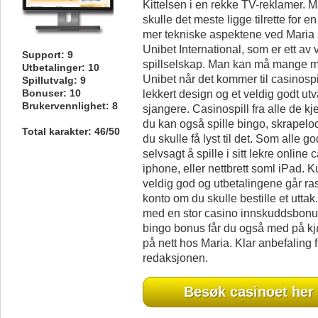
Kittelsen i en rekke TV-reklamer. M
skulle det meste ligge tilrette for e
mer tekniske aspektene ved Maria så
Unibet International, som er ett a
Support: 9
spillselskap. Man kan må mange måte
Utbetalinger: 10
Unibet når det kommer til casinospil
Spillutvalg: 9
Bonuser: 10
lekkert design og et veldig godt ut
Brukervennlighet: 8
sjangere. Casinospill fra alle de k
du kan også spille bingo, skrapelo
Total karakter: 46/50
du skulle få lyst til det. Som alle g
selvsagt å spille i sitt lekre onlin
iphone, eller nettbrett soml iPad.
veldig god og utbetalingene går ra
konto om du skulle bestille et uttak.
med en stor casino innskuddsbonus
bingo bonus får du også med på kjø
på nett hos Maria. Klar anbefaling
redaksjonen.
Besøk casinoet her