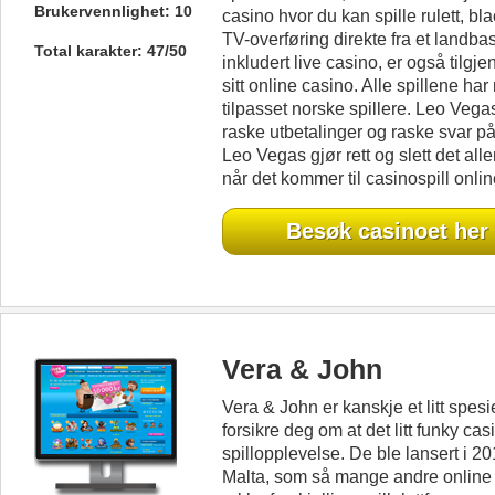
Brukervennlighet: 10
casino hvor du kan spille rulett, b
TV-overføring direkte fra et landbas
Total karakter: 47/50
inkludert live casino, er også tilg
sitt online casino. Alle spillene har
tilpasset norske spillere. Leo Veg
raske utbetalinger og raske svar p
Leo Vegas gjør rett og slett det aller
når det kommer til casinospill onlin
Besøk casinoet her
Vera & John
Vera & John er kanskje et litt spesi
forsikre deg om at det litt funky cas
spillopplevelse. De ble lansert i 2
Malta, som så mange andre online ca