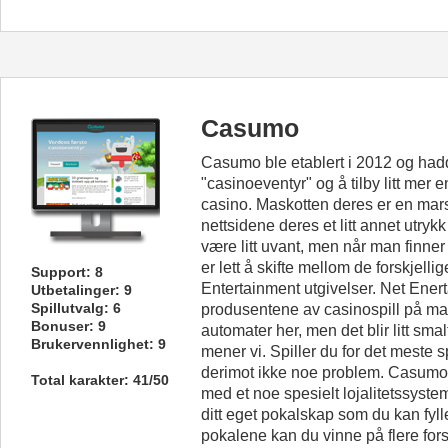
Casumo
Casumo ble etablert i 2012 og ha
"casinoeventyr" og å tilby litt mer 
casino. Maskotten deres er en mar
nettsidene deres et litt annet utr
være litt uvant, men når man finner
er lett å skifte mellom de forskjellige
Support: 8
Entertainment utgivelser. Net Ener
Utbetalinger: 9
Spillutvalg: 6
produsentene av casinospill på ma
Bonuser: 9
automater her, men det blir litt smal
Brukervennlighet: 9
mener vi. Spiller du for det meste s
derimot ikke noe problem. Casumo s
Total karakter: 41/50
med et noe spesielt lojalitetssystem
ditt eget pokalskap som du kan fyll
pokalene kan du vinne på flere fors